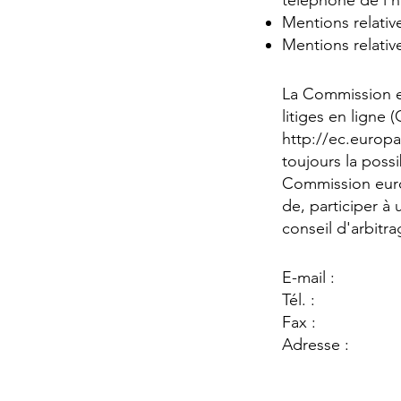
téléphone de l'h
Mentions relativ
Mentions relative
La Commission e
litiges en ligne 
http://ec.europ
toujours la possi
Commission euro
de, participer à
conseil d'arbitr
E-mail :
Tél. :
Fax :
Adresse :