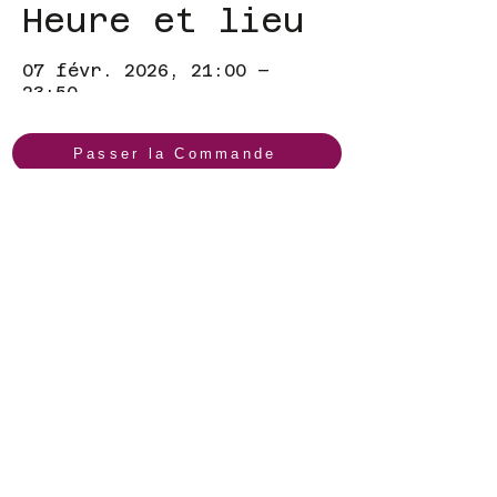
Heure et lieu
07 févr. 2026, 21:00 –
23:50
Dakar, 34 Av. Cheikh Anta
Diop, Dakar, Sénégal
Passer la Commande