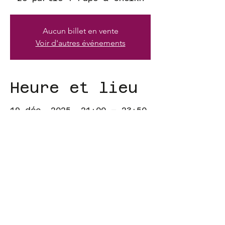
Aucun billet en vente
Voir d'autres événements
Heure et lieu
19 déc. 2025, 21:00 – 23:50
Dakar, 34 Av. Cheikh Anta
Diop, Dakar, Sénégal