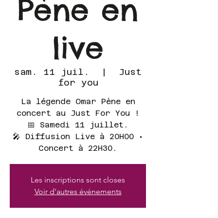
Pène en
live
sam. 11 juil.
  |  
Just
for you
La légende Omar Pène en
concert au Just For You !
📅 Samedi 11 juillet.
🎤 Diffusion Live à 20H00 •
Concert à 22H30.
Les inscriptions sont closes
Voir d'autres événements