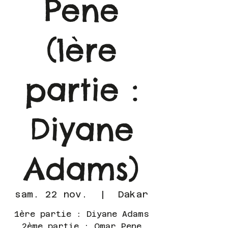
Pene
(1ère
partie :
Diyane
Adams)
sam. 22 nov.
  |  
Dakar
1ère partie : Diyane Adams
2ème partie : Omar Pene