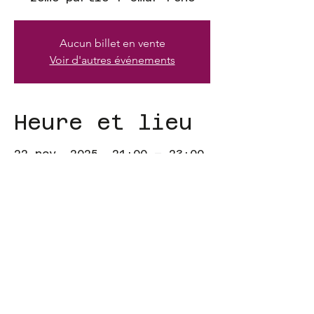
Aucun billet en vente
Voir d'autres événements
Heure et lieu
22 nov. 2025, 21:00 – 23:00
Dakar, 34 Av. Cheikh Anta
Diop, Dakar, Sénégal