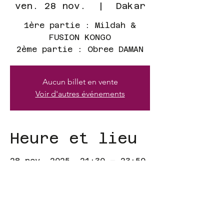
ven. 28 nov.
  |  
Dakar
1ère partie : Mildah &
FUSION KONGO
2ème partie : Obree DAMAN
Aucun billet en vente
Voir d'autres événements
Heure et lieu
28 nov. 2025, 21:30 – 23:50
Dakar, 34 Av. Cheikh Anta
Diop, Dakar, Sénégal