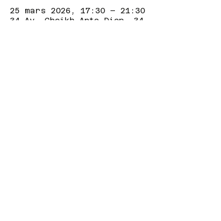
25 mars 2026, 17:30 – 21:30
34 Av. Cheikh Anta Diop, 34
Av. Cheikh Anta Diop,
Dakar, Sénégal