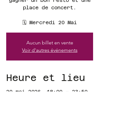
gagner un bon resto et une
place de concert.
🗓 Mercredi 20 Mai
Aucun billet en vente
Voir d'autres événements
Heure et lieu
20 mai 2026, 18:00 – 23:50
Just for you, 34 Av. Cheikh
Anta Diop, Dakar, Sénégal