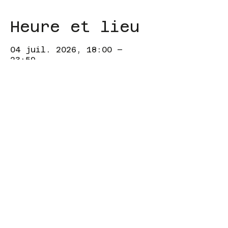
Heure et lieu
04 juil. 2026, 18:00 –
23:59
Just for you, 34 Av. Cheikh
Anta Diop, Dakar, Sénégal