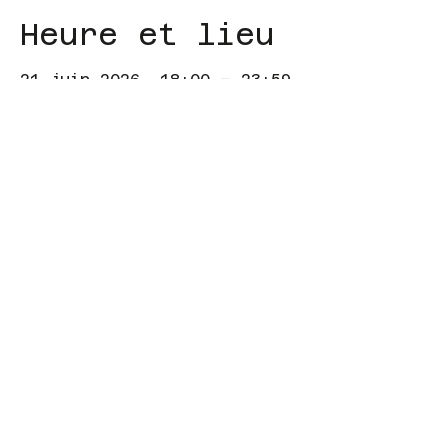
Heure et lieu
21 juin 2026, 18:00 – 23:59
Just for you, 34 Av. Cheikh
Anta Diop, Dakar, Sénégal