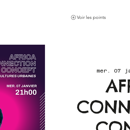
Voir les points
ents
La salle
Le restaurant
Nos
mer. 07 j
AF
CONN
CO