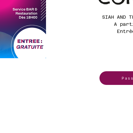
SIAH AND T
A part
Entrè
Pas
ieu
0 – 23:50
h Anta Diop, Dakar 13500, Sénégal