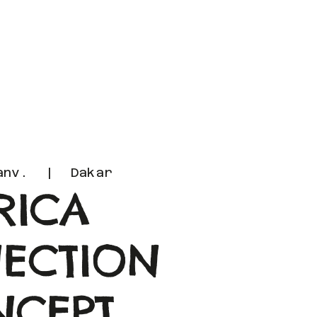
 Offres
Actualités
anv.
  |  
Dakar
RICA
ECTION
NCEPT