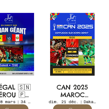
ÉGAL 🇸🇳
CAN 2025
PÉROU 🇵🇪
MAROC
 DIRECT
COMORES
28 mars
34 Av. Cheikh Anta Diop
dim. 21 déc.
Dakar