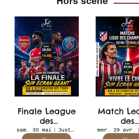
Hors scène
Finale League
Match Le
des
des
Champions
Champi
sam. 30 mai
Just for you
mer. 29 avr.