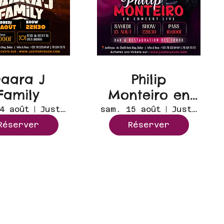
aara J
Philip
Family
Monteiro en
concert live
4 août
Just for you
sam. 15 août
Just for you
Réserver
Réserver