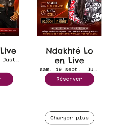
 Live
Ndakhté Lo
en Live
Just for you
sam. 19 sept.
Just for you
r
Réserver
Charger plus