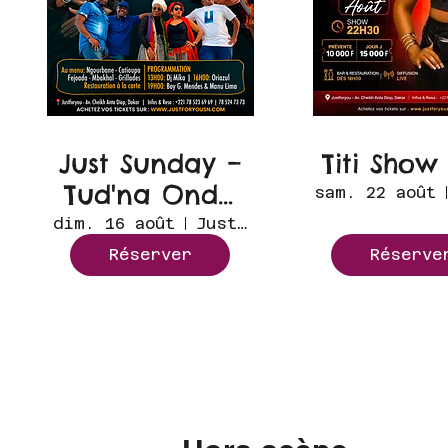
Just Sunday –
Titi Show
Tud'na Onda
sam. 22 août
🇨🇻
dim. 16 août
Just for you
Réserver
Réserve