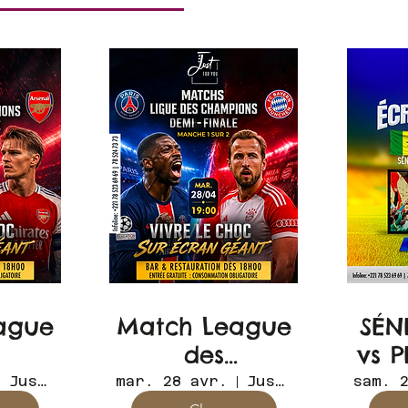
ague
Match League
SÉN
des
vs 
ons
Champions
EN
Just for you
mar. 28 avr.
Just for you
sam. 