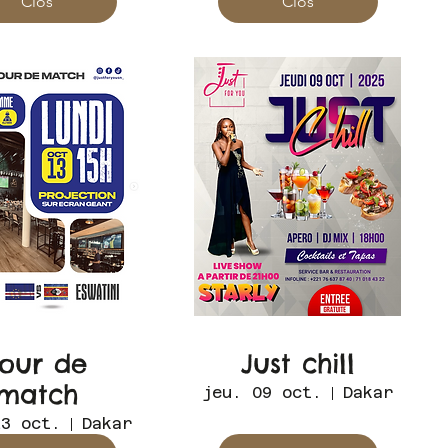
Clos
Clos
Jour de
Just chill
match
jeu. 09 oct.
Dakar
13 oct.
Dakar