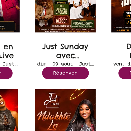
D en
Just Sunday
D
Live
avec
Orchestra
Just for you
dim. 09 août
Just for you
ven. 1
Baobab en
r
Réserver
live